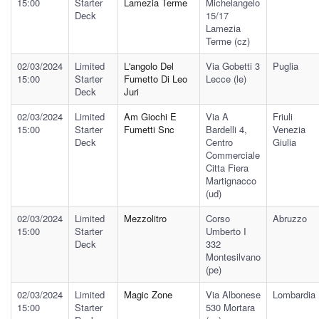
15:00
Starter
Lamezia Terme
Michelangelo
Deck
15/17
Lamezia
Terme (cz)
02/03/2024
Limited
L'angolo Del
Via Gobetti 3
Puglia
15:00
Starter
Fumetto Di Leo
Lecce (le)
Deck
Juri
02/03/2024
Limited
Am Giochi E
Via A
Friuli
15:00
Starter
Fumetti Snc
Bardelli 4,
Venezia
Deck
Centro
Giulia
Commerciale
Citta Fiera
Martignacco
(ud)
02/03/2024
Limited
Mezzolitro
Corso
Abruzzo
15:00
Starter
Umberto I
Deck
332
Montesilvano
(pe)
02/03/2024
Limited
Magic Zone
Via Albonese
Lombardia
15:00
Starter
530 Mortara