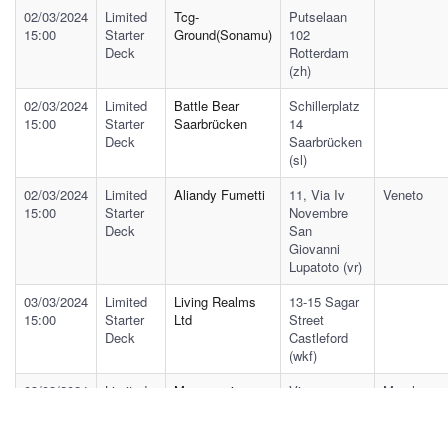
02/03/2024
Limited
Tcg-
Putselaan
15:00
Starter
Ground(sonamu)
102
Deck
Rotterdam
(zh)
02/03/2024
Limited
Battle Bear
Schillerplatz
15:00
Starter
Saarbrücken
14
Deck
Saarbrücken
(sl)
02/03/2024
Limited
Aliandy Fumetti
11, Via Iv
Veneto
15:00
Starter
Novembre
Deck
San
Giovanni
Lupatoto (vr)
03/03/2024
Limited
Living Realms
13-15 Sagar
15:00
Starter
Ltd
Street
Deck
Castleford
(wkf)
03/03/2024
Limited
Megacomics
Via
Marche
15:00
Starter
Indipendenza
Deck
76
Civitanova