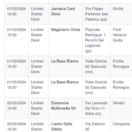
01/03/2024
Limited
Jamaica Card
Via Filippo
Sicilia
15:00
Starter
Store
Parlatore 24a
Deck
Palermo (pa)
01/03/2024
Limited
Magician's Circle
Piazzale
Friuli
15:00
Starter
Berlinguer 1
Venezia
Deck
Ronchi Dei
Giulia
Legionari
(go)
01/03/2024
Limited
La Base Bianca
Viale Gorizia
Emilia
15:00
Starter
62 Sassuolo
Romagna
Deck
(mo)
01/03/2024
Limited
La Base Bianca
Viale Gorizia
Emilia
15:00
Starter
62 Sassuolo
Romagna
Deck
(mo)
02/03/2024
Limited
Essemme
Via Leonardo
Veneto
15:00
Starter
Multimedia Srl
Da Vinci 11
Deck
Adria (ro)
02/03/2024
Limited
L'antro Della
Via Salerno
Campania
15:00
Starter
Sibilla
30