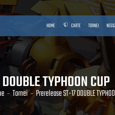
HOME
CARTE
TORNEI
NEGO
7 DOUBLE TYPHOON CUP
me
Tornei
Prerelease ST-17 DOUBLE TYPHO