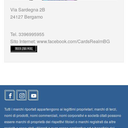
Via Sardegna 2B
24127 Bergamo
Tel. 3396995955
Sito Internet: www.facebook.com/CardsRealmBG
INVIA UNA MAIL
Tutti i marchi riportati appartengono ai legittimi proprietari; marchi di terzi,
nomi di prodotti, nomi commerciali, nomi corporativi e società citati possono
essere marchi di proprietà dei rispettivi titolari o marchi registrati da altre
società e sono stati utilizzati a puro scopo esplicativo ed a beneficio del