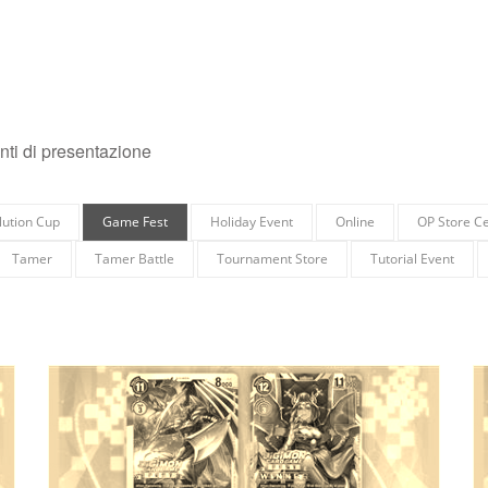
enti di presentazione
lution Cup
Game Fest
Holiday Event
Online
OP Store Ce
Tamer
Tamer Battle
Tournament Store
Tutorial Event