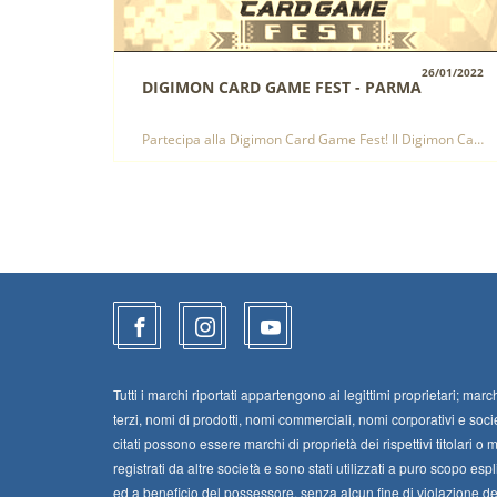
26/01/2022
DIGIMON CARD GAME FEST - PARMA
VISUALIZZA
Partecipa alla Digimon Card Game Fest! Il Digimon Card Game Fest è un evento Premiere di Digimon Card Game!
Tutti i marchi riportati appartengono ai legittimi proprietari; march
terzi, nomi di prodotti, nomi commerciali, nomi corporativi e soci
citati possono essere marchi di proprietà dei rispettivi titolari o 
registrati da altre società e sono stati utilizzati a puro scopo espl
ed a beneficio del possessore, senza alcun fine di violazione dei 