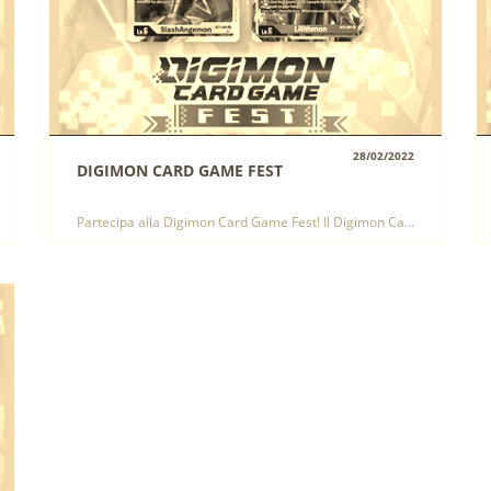
28/02/2022
DIGIMON CARD GAME FEST
VISUALIZZA
Partecipa alla Digimon Card Game Fest! Il Digimon Card Game Fest è un evento Premiere di Digimon Card Game!