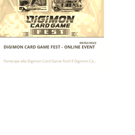
09/02/2022
DIGIMON CARD GAME FEST - ONLINE EVENT
VISUALIZZA
Partecipa alla Digimon Card Game Fest! Il Digimon Card Game Fest è un evento Premiere di Digimon Card Game!