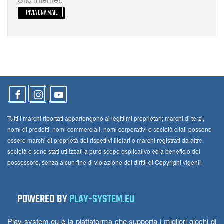
INVIA UNA MAIL
Tutti i marchi riportati appartengono ai legittimi proprietari; marchi di terzi,
nomi di prodotti, nomi commerciali, nomi corporativi e società citati possono
essere marchi di proprietà dei rispettivi titolari o marchi registrati da altre
società e sono stati utilizzati a puro scopo esplicativo ed a beneficio del
possessore, senza alcun fine di violazione dei diritti di Copyright vigenti
POWERED BY
PLAY-SYSTEM.EU
Play-system.eu è la piattaforma che supporta i migliori giochi di