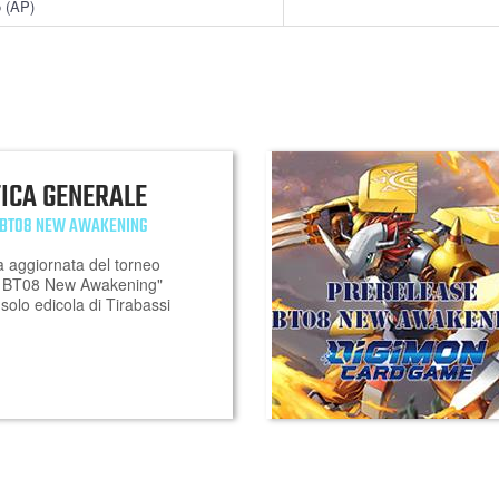
o (AP)
FICA GENERALE
 BT08 NEW AWAKENING
a aggiornata del torneo
e BT08 New Awakening"
solo edicola di Tirabassi