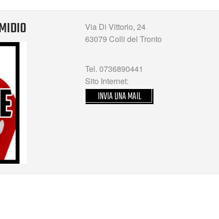
EMIDIO
Via Di Vittorio, 24
63079 Colli del Tronto
Tel. 0736890441
Sito Internet:
INVIA UNA MAIL