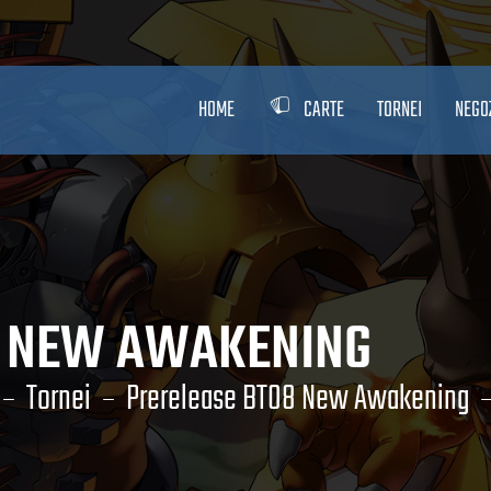
HOME
CARTE
TORNEI
NEGO
8 NEW AWAKENING
Tornei
Prerelease BT08 New Awakening