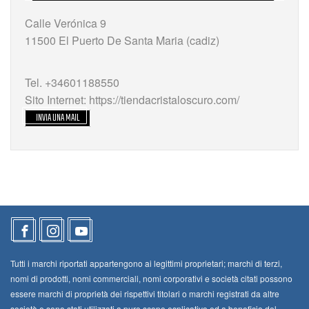
Calle Verónica 9
11500 El Puerto De Santa Maria (cadiz)
Tel. +34601188550
Sito Internet: https://tiendacristaloscuro.com/
INVIA UNA MAIL
Tutti i marchi riportati appartengono ai legittimi proprietari; marchi di terzi,
nomi di prodotti, nomi commerciali, nomi corporativi e società citati possono
essere marchi di proprietà dei rispettivi titolari o marchi registrati da altre
società e sono stati utilizzati a puro scopo esplicativo ed a beneficio del