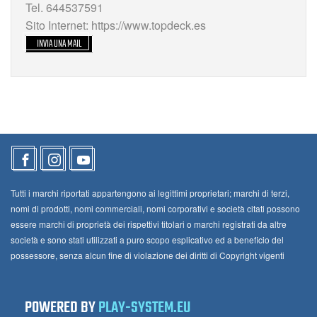
Tel. 644537591
Sito Internet: https://www.topdeck.es
INVIA UNA MAIL
Tutti i marchi riportati appartengono ai legittimi proprietari; marchi di terzi,
nomi di prodotti, nomi commerciali, nomi corporativi e società citati possono
essere marchi di proprietà dei rispettivi titolari o marchi registrati da altre
società e sono stati utilizzati a puro scopo esplicativo ed a beneficio del
possessore, senza alcun fine di violazione dei diritti di Copyright vigenti
POWERED BY
PLAY-SYSTEM.EU