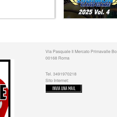
Via Pasquale Ii Mercato Primavalle Bo
00168 Roma
Tel. 3491970218
Sito Internet:
INVIA UNA MAIL