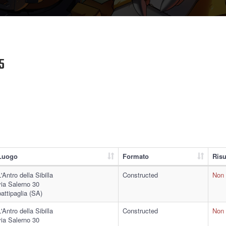
5
Luogo
Formato
Risu
L'Antro della Sibilla
Constructed
Non 
via Salerno 30
battipaglia (SA)
L'Antro della Sibilla
Constructed
Non 
via Salerno 30