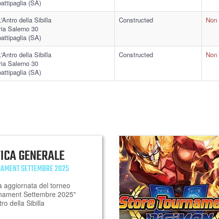
battipaglia (SA)
L'Antro della Sibilla
Constructed
Non 
via Salerno 30
battipaglia (SA)
L'Antro della Sibilla
Constructed
Non 
via Salerno 30
battipaglia (SA)
FICA GENERALE
NAMENT SETTEMBRE 2025
a aggiornata del torneo
rnament Settembre 2025"
ro della Sibilla