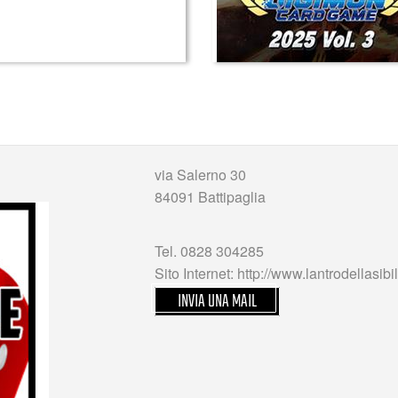
via Salerno 30
84091 Battipaglia
Tel. 0828 304285
Sito Internet: http://www.lantrodellasib
INVIA UNA MAIL