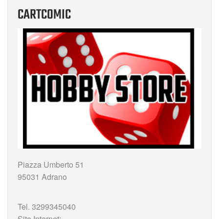
CARTCOMIC
Piazza Umberto 51
95031 Adrano
Tel. 3299345040
Sito Internet: