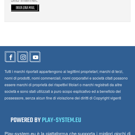
INVIA UNA MAIL
Tutti i marchi riportati appartengono ai legittimi proprietari; marchi di terzi,
nomi di prodotti, nomi commerciali, nomi corporativi e società citati possono
essere marchi di proprietà dei rispettivi titolari o marchi registrati da altre
società e sono stati utilizzati a puro scopo esplicativo ed a beneficio del
possessore, senza alcun fine di violazione dei diritti di Copyright vigenti
POWERED BY
PLAY-SYSTEM.EU
Play-system.eu è la piattaforma che supporta i migliori giochi di