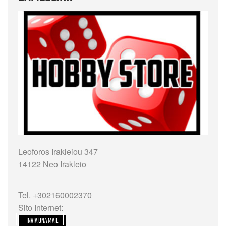
Leoforos Irakleiou 347
14122 Neo Irakleio
Tel. +302160002370
Sito Internet:
INVIA UNA MAIL