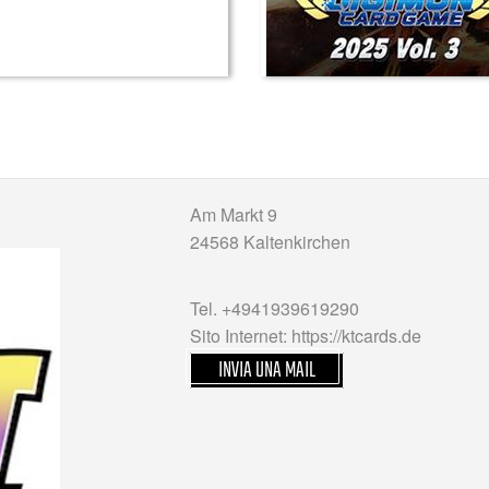
Am Markt 9
24568 Kaltenkirchen
Tel. +4941939619290
Sito Internet: https://ktcards.de
INVIA UNA MAIL