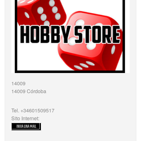
14009
14009 Córdoba
Tel. +34601509517
Sito Internet:
INVIA UNA MAIL