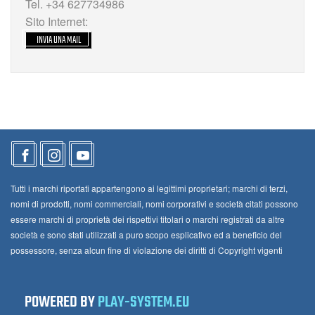
Tel. +34 627734986
Sito Internet:
INVIA UNA MAIL
Tutti i marchi riportati appartengono ai legittimi proprietari; marchi di terzi,
nomi di prodotti, nomi commerciali, nomi corporativi e società citati possono
essere marchi di proprietà dei rispettivi titolari o marchi registrati da altre
società e sono stati utilizzati a puro scopo esplicativo ed a beneficio del
possessore, senza alcun fine di violazione dei diritti di Copyright vigenti
POWERED BY
PLAY-SYSTEM.EU