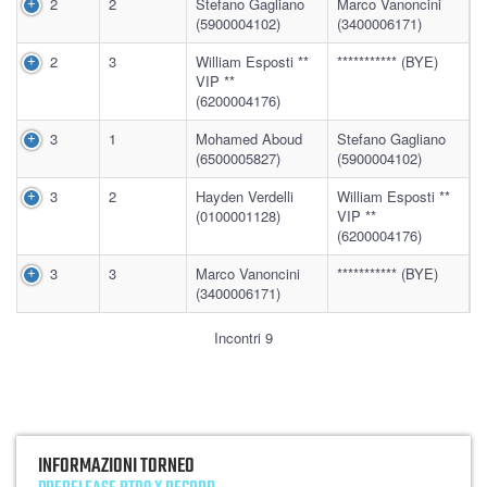
2
2
Stefano Gagliano
Marco Vanoncini
(5900004102)
(3400006171)
2
3
William Esposti **
*********** (BYE)
VIP **
(6200004176)
3
1
Mohamed Aboud
Stefano Gagliano
(6500005827)
(5900004102)
3
2
Hayden Verdelli
William Esposti **
(0100001128)
VIP **
(6200004176)
3
3
Marco Vanoncini
*********** (BYE)
(3400006171)
Incontri 9
INFORMAZIONI TORNEO