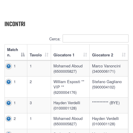
INCONTRI
Cerca:
Match
n.
Tavolo
Giocatore 1
Giocatore 2
1
1
Mohamed Aboud
Marco Vanoncini
(6500005827)
(3400006171)
1
2
William Esposti **
Stefano Gagliano
VIP **
(5900004102)
(6200004176)
1
3
Hayden Verdelli
*********** (BYE)
(0100001128)
2
1
Mohamed Aboud
Hayden Verdelli
(6500005827)
(0100001128)