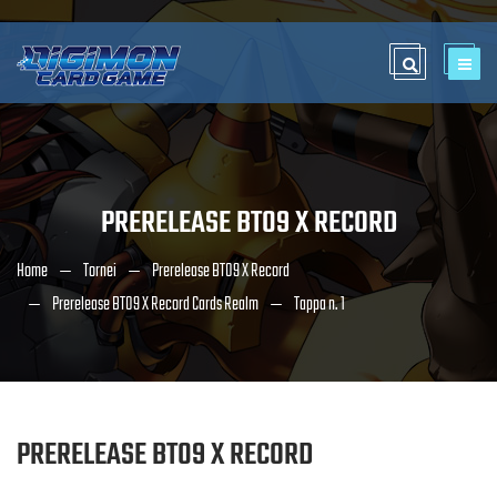
PRERELEASE BT09 X RECORD
Home
Tornei
Prerelease BT09 X Record
Prerelease BT09 X Record Cards Realm
Tappa n. 1
PRERELEASE BT09 X RECORD