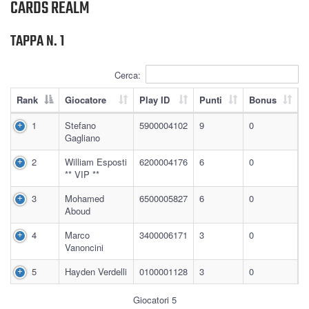
CARDS REALM
TAPPA N. 1
Cerca:
Rank
Giocatore
Play ID
Punti
Bonus
1
Stefano
5900004102
9
0
Gagliano
2
William Esposti
6200004176
6
0
** VIP **
3
Mohamed
6500005827
6
0
Aboud
4
Marco
3400006171
3
0
Vanoncini
5
Hayden Verdelli
0100001128
3
0
Giocatori 5