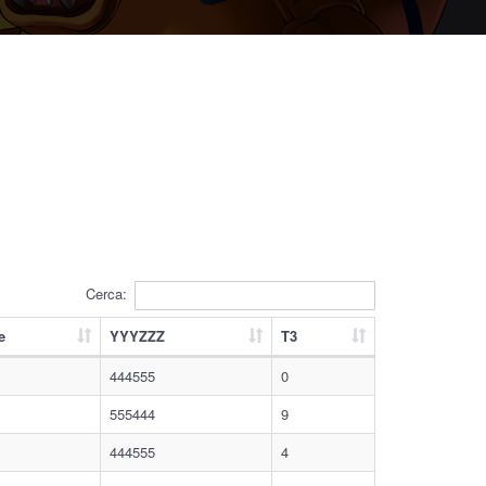
Cerca:
e
YYYZZZ
T3
444555
0
555444
9
444555
4