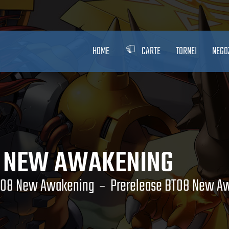
HOME
CARTE
TORNEI
NEGO
8 NEW AWAKENING
BT08 New Awakening
Prerelease BT08 New A