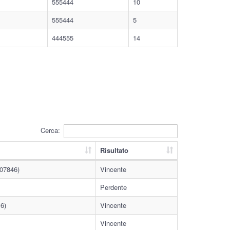
555444
10
555444
5
444555
14
Cerca:
Risultato
07846)
Vincente
Perdente
6)
Vincente
Vincente