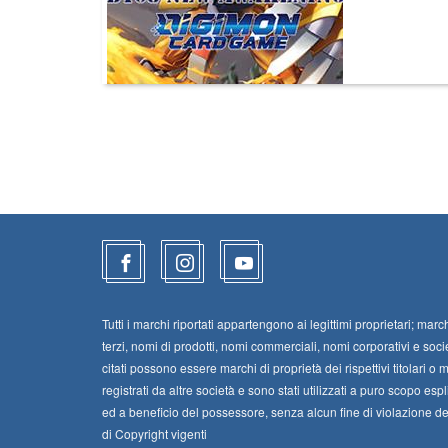
Tutti i marchi riportati appartengono ai legittimi proprietari; march
terzi, nomi di prodotti, nomi commerciali, nomi corporativi e soci
citati possono essere marchi di proprietà dei rispettivi titolari o 
registrati da altre società e sono stati utilizzati a puro scopo espl
ed a beneficio del possessore, senza alcun fine di violazione dei 
di Copyright vigenti