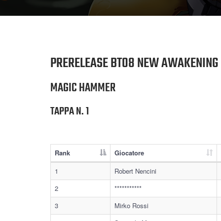
PRERELEASE BT08 NEW AWAKENING
MAGIC HAMMER
TAPPA N. 1
Rank
Giocatore
1
Robert Nencini
2
***********
3
Mirko Rossi