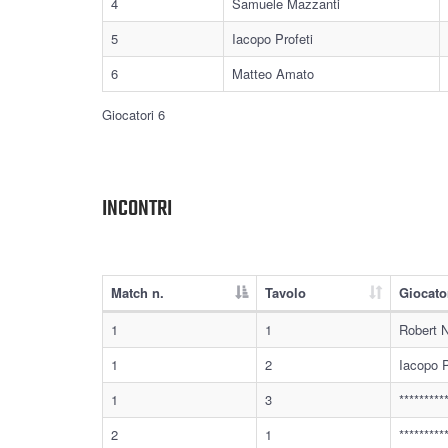
4
Samuele Mazzanti
5
Iacopo Profeti
6
Matteo Amato
Giocatori 6
INCONTRI
Match n.
Tavolo
Giocato
1
1
Robert 
1
2
Iacopo P
1
3
********
2
1
********