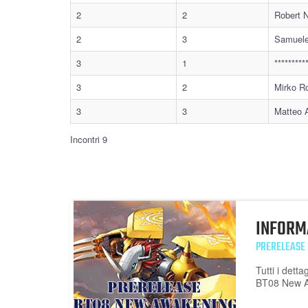
2
2
Robert 
2
3
Samuele
3
1
********
3
2
Mirko R
3
3
Matteo 
Incontri 9
INFORM
PRERELEASE
Tutti i dett
BT08 New A