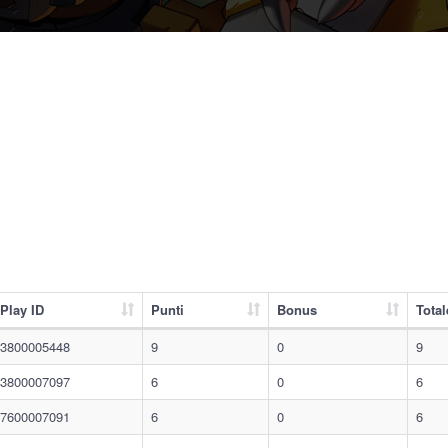
Play ID
Punti
Bonus
Total
3800005448
9
0
9
3800007097
6
0
6
7600007091
6
0
6