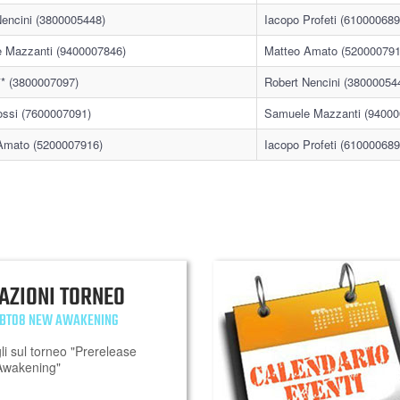
Nencini (3800005448)
Iacopo Profeti (610000689
 Mazzanti (9400007846)
Matteo Amato (520000791
*** (3800007097)
Robert Nencini (38000054
ossi (7600007091)
Samuele Mazzanti (94000
Amato (5200007916)
Iacopo Profeti (610000689
AZIONI TORNEO
 BT08 NEW AWAKENING
agli sul torneo "Prerelease
wakening"