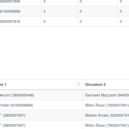
9400007846
3
0
3
6100006899
3
0
3
5200007916
0
0
0
re 1
Giocatore 2
Nencini (3800005448)
Samuele Mazzanti (94000
rofeti (6100006899)
Mirko Rossi (7600007091)
*** (3800007097)
Matteo Amato (520000791
*** (3800007097)
Mirko Rossi (7600007091)