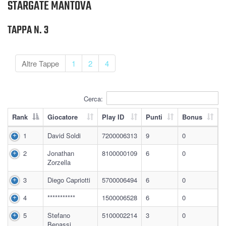
STARGATE MANTOVA
TAPPA N. 3
Altre Tappe
1
2
4
Cerca:
Rank
Giocatore
Play ID
Punti
Bonus
1
David Soldi
7200006313
9
0
2
Jonathan
8100000109
6
0
Zorzella
3
Diego Capriotti
5700006494
6
0
4
***********
1500006528
6
0
5
Stefano
5100002214
3
0
Benassi