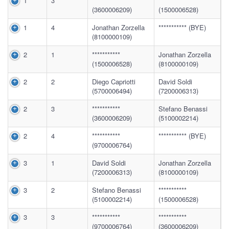
1
3
***********
***********
(3600006209)
(1500006528)
1
4
Jonathan Zorzella
*********** (BYE)
(8100000109)
2
1
***********
Jonathan Zorzella
(1500006528)
(8100000109)
2
2
Diego Capriotti
David Soldi
(5700006494)
(7200006313)
2
3
***********
Stefano Benassi
(3600006209)
(5100002214)
2
4
***********
*********** (BYE)
(9700006764)
3
1
David Soldi
Jonathan Zorzella
(7200006313)
(8100000109)
3
2
Stefano Benassi
***********
(5100002214)
(1500006528)
3
3
***********
***********
(9700006764)
(3600006209)