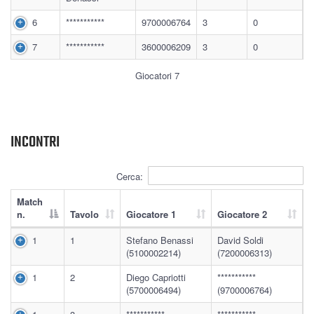
6
***********
9700006764
3
0
7
***********
3600006209
3
0
Giocatori 7
INCONTRI
Cerca:
Match
n.
Tavolo
Giocatore 1
Giocatore 2
1
1
Stefano Benassi
David Soldi
(5100002214)
(7200006313)
1
2
Diego Capriotti
***********
(5700006494)
(9700006764)