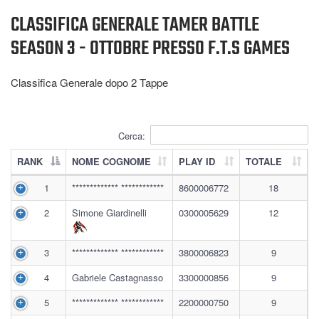
CLASSIFICA GENERALE TAMER BATTLE
SEASON 3 - OTTOBRE PRESSO F.T.S GAMES
Classifica Generale dopo 2
Tappe
Cerca:
RANK
NOME COGNOME
PLAY ID
TOTALE
1
************* ************
8600006772
18
2
Simone Giardinelli
0300005629
12
3
************* ************
3800006823
9
4
Gabriele Castagnasso
3300000856
9
5
************* ************
2200000750
9