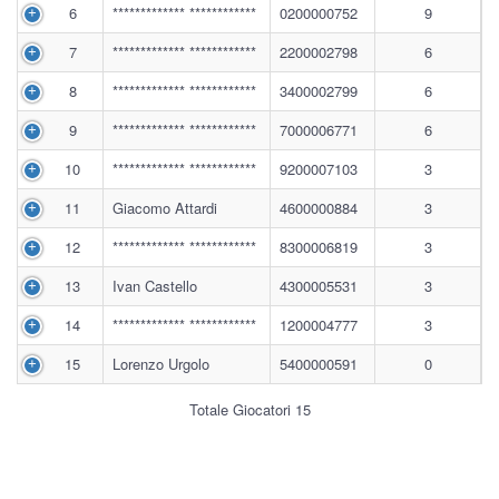
6
************* ************
0200000752
9
7
************* ************
2200002798
6
8
************* ************
3400002799
6
9
************* ************
7000006771
6
10
************* ************
9200007103
3
11
Giacomo Attardi
4600000884
3
12
************* ************
8300006819
3
13
Ivan Castello
4300005531
3
14
************* ************
1200004777
3
15
Lorenzo Urgolo
5400000591
0
Totale Giocatori 15