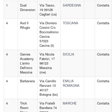
1
Dual
Via Tasso,
SARDEGNA
Contatta
Dimension
19 09128
Cagliari (ca)
4
Asd Il
Via Dionisio
TOSCANA
Contatta
Rifugio
Corsini C/o
Bocciodromo
Cecina
57023
Cecina (li)
4
Games
Via Nicola
SICILIA
Contatta
Academy
Fabrizi, 17
L'antro
98123
Dell'orco
Messina
Messina
(me)
4
Barbanera
Via Camillo
EMILIA
Contatta
Ranzani 13
ROMAGNA
40127
Bologna (bo)
4
Trick
Via Fratelli
MARCHE
Contatta
Room
Bandiera 74