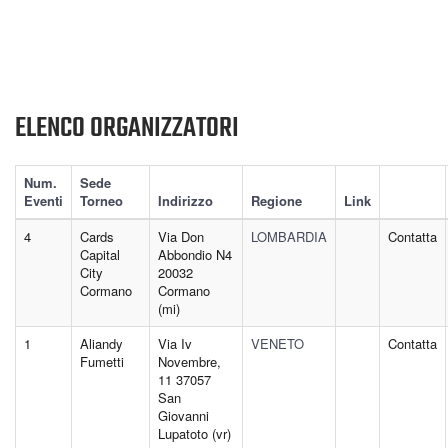
ELENCO ORGANIZZATORI
Num.
Sede
Eventi
Torneo
Indirizzo
Regione
Link
4
Cards
Via Don
LOMBARDIA
Contatta
Capital
Abbondio N4
City
20032
Cormano
Cormano
(mi)
1
Aliandy
Via Iv
VENETO
Contatta
Fumetti
Novembre,
11 37057
San
Giovanni
Lupatoto (vr)