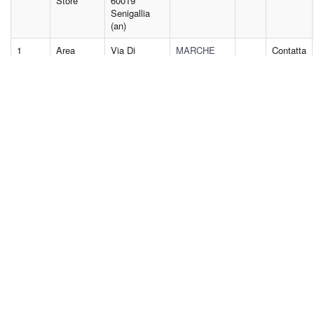
Store
60019
Senigallia
(an)
1
Area
Via Di
MARCHE
Contatta
Games
Vittorio, 24
Non Solo
63079 Colli
Edicola
Del Tronto
(ap)
1
Games
Via A.
SICILIA
Contatta
Academy
Sarzana 1
Marsala
91025
Marsala (tp)
Tutti i marchi riportati appartengono ai legittimi proprietari; marchi di terzi,
nomi di prodotti, nomi commerciali, nomi corporativi e società citati possono